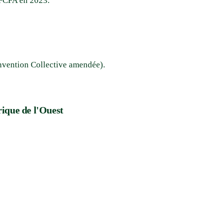
3 FCFA en 2023.
onvention Collective amendée).
ique de l'Ouest