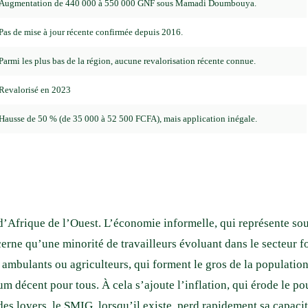
Augmentation de 440 000 à 550 000 GNF sous Mamadi Doumbouya.
Pas de mise à jour récente confirmée depuis 2016.
Parmi les plus bas de la région, aucune revalorisation récente connue.
Revalorisé en 2023
Hausse de 50 % (de 35 000 à 52 500 FCFA), mais application inégale.
’Afrique de l’Ouest. L’économie informelle, qui représente sou
erne qu’une minorité de travailleurs évoluant dans le secteur f
ambulants ou agriculteurs, qui forment le gros de la population ac
 décent pour tous. À cela s’ajoute l’inflation, qui érode le po
des loyers, le SMIG, lorsqu’il existe, perd rapidement sa capacit