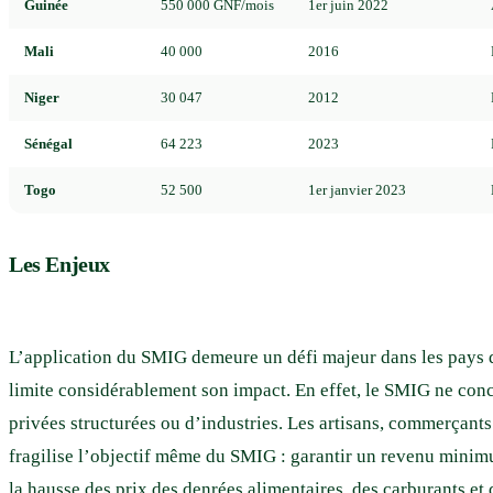
Guinée
550 000 GNF/mois
1er juin 2022
Mali
40 000
2016
Niger
30 047
2012
Sénégal
64 223
2023
Togo
52 500
1er janvier 2023
Les Enjeux
L’application du SMIG demeure un défi majeur dans les pays d
limite considérablement son impact. En effet, le SMIG ne conc
privées structurées ou d’industries. Les artisans, commerçants 
fragilise l’objectif même du SMIG : garantir un revenu minimum
la hausse des prix des denrées alimentaires, des carburants et 