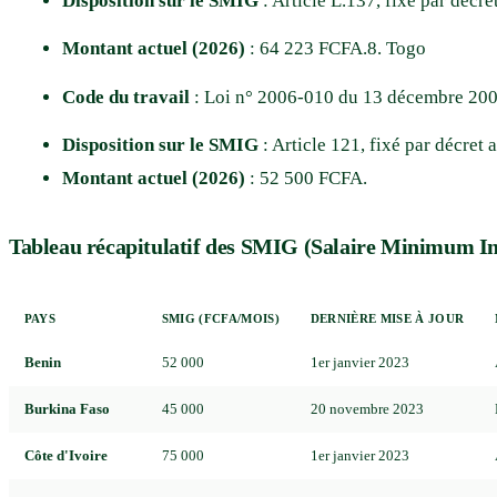
Disposition sur le SMIG
: Article L.137, fixé par décr
Montant actuel (2026)
: 64 223 FCFA.8. Togo
Code du travail
: Loi n° 2006-010 du 13 décembre 200
Disposition sur le SMIG
: Article 121, fixé par décre
Montant actuel (2026)
: 52 500 FCFA.
Tableau récapitulatif des SMIG (Salaire Minimum Int
PAYS
SMIG (FCFA/MOIS)
DERNIÈRE MISE À JOUR
Benin
52 000
1er janvier 2023
Burkina Faso
45 000
20 novembre 2023
Côte d'Ivoire
75 000
1er janvier 2023