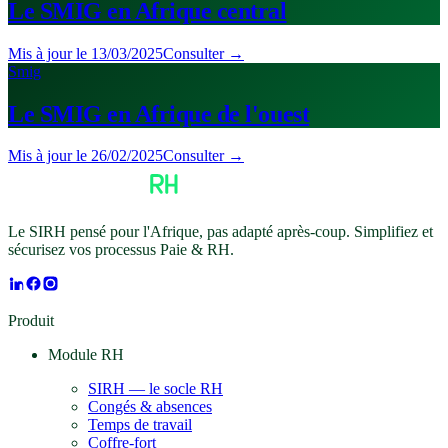
Le SMIG en Afrique central
Mis à jour le
13/03/2025
Consulter →
Smig
Le SMIG en Afrique de l'ouest
Mis à jour le
26/02/2025
Consulter →
Le SIRH pensé pour l'Afrique, pas adapté après-coup. Simplifiez et
sécurisez vos processus Paie & RH.
Produit
Module RH
SIRH — le socle RH
Congés & absences
Temps de travail
Coffre-fort