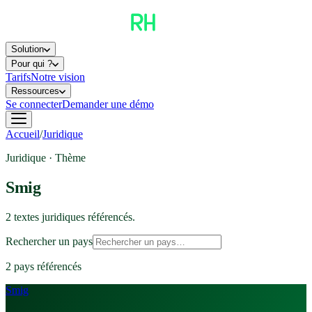
Solution
Pour qui ?
Tarifs
Notre vision
Ressources
Se connecter
Demander une démo
Accueil
/
Juridique
Juridique · Thème
Smig
2
texte
s
juridique
s
référencé
s
.
Rechercher un pays
2
pays référencé
s
Smig