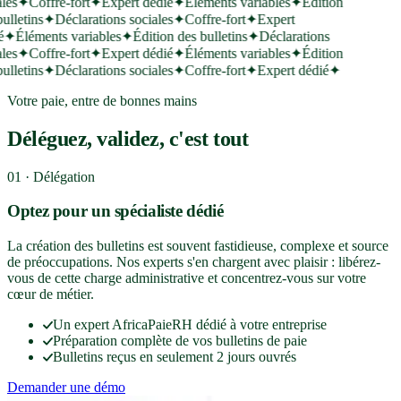
les
✦
Coffre-fort
✦
Expert dédié
✦
Éléments variables
✦
Édition
lletins
✦
Déclarations sociales
✦
Coffre-fort
✦
Expert
✦
Éléments variables
✦
Édition des bulletins
✦
Déclarations
les
✦
Coffre-fort
✦
Expert dédié
✦
Éléments variables
✦
Édition
lletins
✦
Déclarations sociales
✦
Coffre-fort
✦
Expert dédié
✦
Votre paie, entre de bonnes mains
Déléguez, validez, c'est tout
01 · Délégation
Optez pour un spécialiste dédié
La création des bulletins est souvent fastidieuse, complexe et source
de préoccupations. Nos experts s'en chargent avec plaisir : libérez-
vous de cette charge administrative et concentrez-vous sur votre
cœur de métier.
Un expert AfricaPaieRH dédié à votre entreprise
Préparation complète de vos bulletins de paie
Bulletins reçus en seulement 2 jours ouvrés
Demander une démo