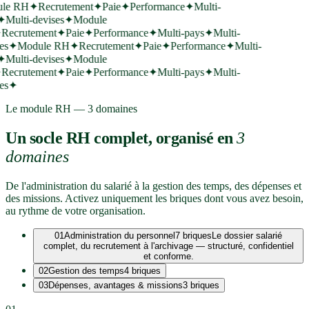
le RH
✦
Recrutement
✦
Paie
✦
Performance
✦
Multi-
✦
Multi-devises
✦
Module
Recrutement
✦
Paie
✦
Performance
✦
Multi-pays
✦
Multi-
s
✦
Module RH
✦
Recrutement
✦
Paie
✦
Performance
✦
Multi-
✦
Multi-devises
✦
Module
Recrutement
✦
Paie
✦
Performance
✦
Multi-pays
✦
Multi-
s
✦
Le module RH — 3 domaines
Un socle RH complet, organisé en
3
domaines
De l'administration du salarié à la gestion des temps, des dépenses et
des missions. Activez uniquement les briques dont vous avez besoin,
au rythme de votre organisation.
01
Administration du personnel
7 briques
Le dossier salarié
complet, du recrutement à l'archivage — structuré, confidentiel
et conforme.
02
Gestion des temps
4 briques
03
Dépenses, avantages & missions
3 briques