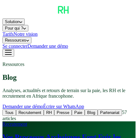
Solution
Pour qui ?
Tarifs
Notre vision
Ressources
Se connecter
Demander une démo
Ressources
Blog
Analyses, actualités et retours de terrain sur la paie, les RH et le
recrutement en Afrique francophone.
Demander une démo
Écrire sur WhatsApp
57
Tous
Recrutement
RH
Presse
Paie
Blog
Partenariat
article
s
Recrutement
Vos Processus Archaiques Font Fuir les