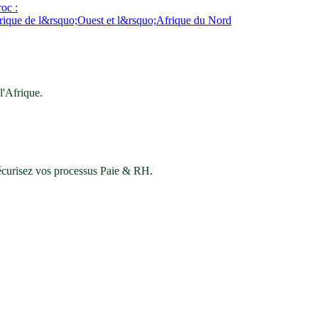
oc :
Afrique de l&rsquo;Ouest et l&rsquo;Afrique du Nord
'Afrique.
sécurisez vos processus Paie & RH.