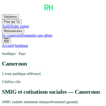
Solution
Pour qui ?
Tarifs
Notre vision
Ressources
Se connecter
Demander une démo
Accueil
/
Juridique
Juridique · Pays
Cameroun
1
texte
juridique
référencé
.
Chiffres clés
SMIG et cotisations sociales —
Cameroun
SMIG (salaire minimum interprofessionnel garanti)