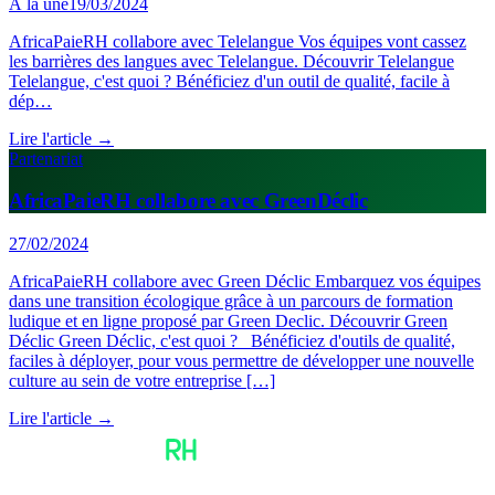
À la une
19/03/2024
AfricaPaieRH collabore avec Telelangue Vos équipes vont cassez
les barrières des langues avec Telelangue. Découvrir Telelangue
Telelangue, c'est quoi ? Bénéficiez d'un outil de qualité, facile à
dép…
Lire l'article →
Partenariat
AfricaPaieRH collabore avec GreenDéclic
27/02/2024
AfricaPaieRH collabore avec Green Déclic Embarquez vos équipes
dans une transition écologique grâce à un parcours de formation
ludique et en ligne proposé par Green Declic. Découvrir Green
Déclic Green Déclic, c'est quoi ? Bénéficiez d'outils de qualité,
faciles à déployer, pour vous permettre de développer une nouvelle
culture au sein de votre entreprise […]
Lire l'article →