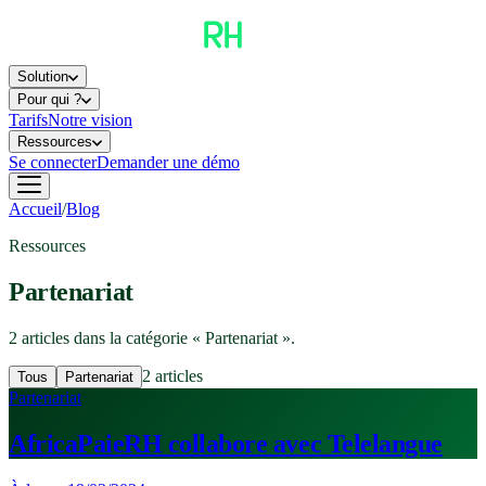
Solution
Pour qui ?
Tarifs
Notre vision
Ressources
Se connecter
Demander une démo
Accueil
/
Blog
Ressources
Partenariat
2
article
s
dans la catégorie «
Partenariat
».
2
article
s
Tous
Partenariat
Partenariat
AfricaPaieRH collabore avec Telelangue