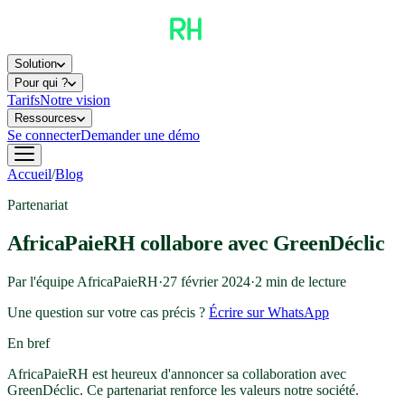
Solution
Pour qui ?
Tarifs
Notre vision
Ressources
Se connecter
Demander une démo
Accueil
/
Blog
Partenariat
AfricaPaieRH collabore avec GreenDéclic
Par l'équipe AfricaPaieRH
·
27 février 2024
·
2
min de lecture
Une question sur votre cas précis ?
Écrire sur WhatsApp
En bref
AfricaPaieRH est heureux d'annoncer sa collaboration avec
GreenDéclic. Ce partenariat renforce les valeurs notre société.