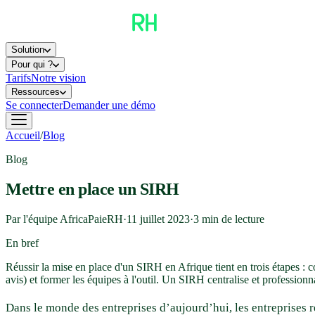
Solution
Pour qui ?
Tarifs
Notre vision
Ressources
Se connecter
Demander une démo
Accueil
/
Blog
Blog
Mettre en place un SIRH
Par l'équipe AfricaPaieRH
·
11 juillet 2023
·
3
min de lecture
En bref
Réussir la mise en place d'un SIRH en Afrique tient en trois étapes : c
avis) et former les équipes à l'outil. Un SIRH centralise et professionn
Dans le monde des entreprises d’aujourd’hui, les entreprises r