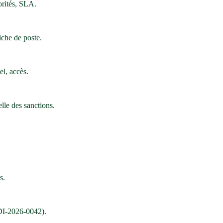
orités, SLA.
iche de poste.
el, accès.
lle des sanctions.
s.
CDI-2026-0042).