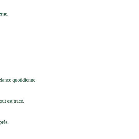
erne.
relance quotidienne.
ut est tracé.
près.