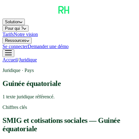
Solution
Pour qui ?
Tarifs
Notre vision
Ressources
Se connecter
Demander une démo
Accueil
/
Juridique
Juridique · Pays
Guinée équatoriale
1
texte
juridique
référencé
.
Chiffres clés
SMIG et cotisations sociales —
Guinée
équatoriale