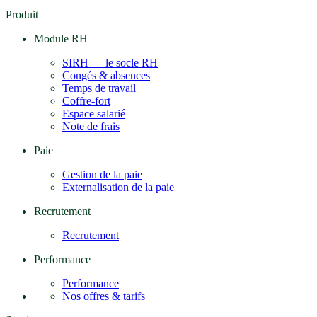
Produit
Module RH
SIRH — le socle RH
Congés & absences
Temps de travail
Coffre-fort
Espace salarié
Note de frais
Paie
Gestion de la paie
Externalisation de la paie
Recrutement
Recrutement
Performance
Performance
Nos offres & tarifs