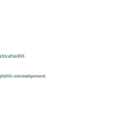
 AfricaPaieRH.
, générés automatiquement.