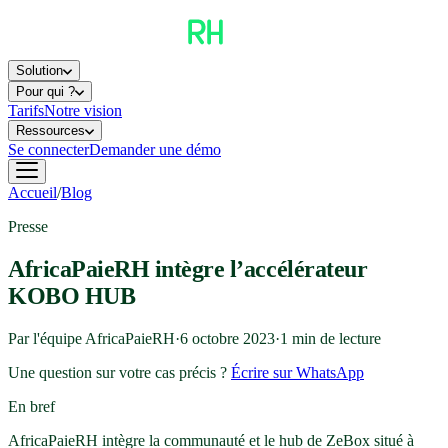
Solution
Pour qui ?
Tarifs
Notre vision
Ressources
Se connecter
Demander une démo
Accueil
/
Blog
Presse
AfricaPaieRH intègre l’accélérateur
KOBO HUB
Par l'équipe AfricaPaieRH
·
6 octobre 2023
·
1
min de lecture
Une question sur votre cas précis ?
Écrire sur WhatsApp
En bref
AfricaPaieRH intègre la communauté et le hub de ZeBox situé à