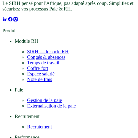
Le SIRH pensé pour l'Afrique, pas adapté après-coup. Simplifiez et
sécurisez vos processus Paie & RH.
Produit
Module RH
SIRH — le socle RH
Congés & absences
Temps de travail
Coffre-fort
Espace salarié
Note de frais
Paie
Gestion de la paie
Externalisation de la paie
Recrutement
Recrutement
Performance