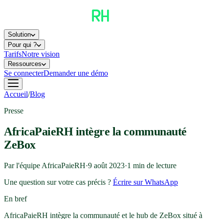
Solution
Pour qui ?
Tarifs
Notre vision
Ressources
Se connecter
Demander une démo
Accueil
/
Blog
Presse
AfricaPaieRH intègre la communauté
ZeBox
Par l'équipe AfricaPaieRH
·
9 août 2023
·
1
min de lecture
Une question sur votre cas précis ?
Écrire sur WhatsApp
En bref
AfricaPaieRH intègre la communauté et le hub de ZeBox situé à