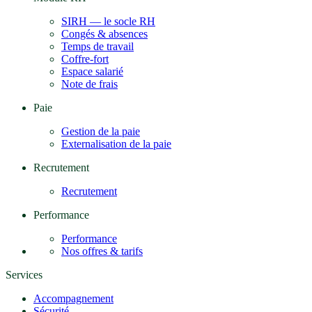
SIRH — le socle RH
Congés & absences
Temps de travail
Coffre-fort
Espace salarié
Note de frais
Paie
Gestion de la paie
Externalisation de la paie
Recrutement
Recrutement
Performance
Performance
Nos offres & tarifs
Services
Accompagnement
Sécurité