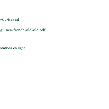
-du-travail
/guinea-french-old-old.pdf
dations en ligne.