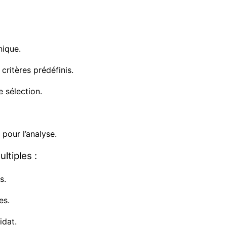
nique.
critères prédéfinis.
e sélection.
 pour l’analyse.
ltiples :
s.
es.
idat.