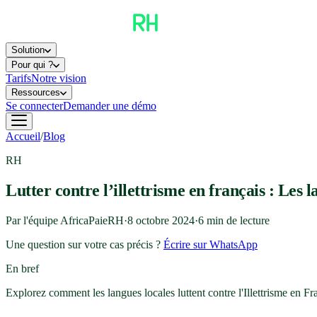
Solution
Pour qui ?
Tarifs
Notre vision
Ressources
Se connecter
Demander une démo
Accueil
/
Blog
RH
Lutter contre l’illettrisme en français : Les
Par l'équipe AfricaPaieRH
·
8 octobre 2024
·
6
min de lecture
Une question sur votre cas précis ?
Écrire sur WhatsApp
En bref
Explorez comment les langues locales luttent contre l'Illettrisme en Fr