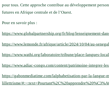
pour tous. Cette approche contribue au développement personne
futures en Afrique centrale et de l’Ouest.
Pour en savoir plus :
https://www.globalpartnership.org/fr/blog/lenseignement-dan
https://www.lemonde.fr/afrique/article/2024/10/04/au-senega
https://www.wathi.org/laboratoire/tribune/place-langues-loc
https://www.adiac-congo.com/content/patrimoine-integrer-le
https://gabonmediatime.com/lalphabetisation-par-la-langue-m
lillettrisme/#:~:text=Pourtant%2C%20apprendre%20%C3%