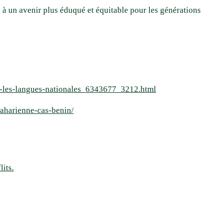
 à un avenir plus éduqué et équitable pour les générations
ns-les-langues-nationales_6343677_3212.html
saharienne-cas-benin/
its.