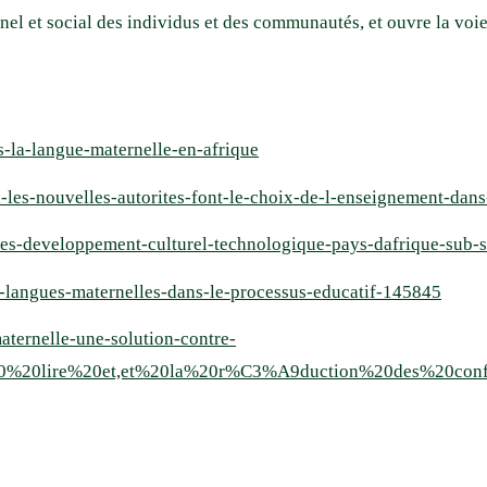
l et social des individus et des communautés, et ouvre la voie
s-la-langue-maternelle-en-afrique
l-les-nouvelles-autorites-font-le-choix-de-l-enseignement-da
ales-developpement-culturel-technologique-pays-dafrique-sub-
s-langues-maternelles-dans-le-processus-educatif-145845
aternelle-une-solution-contre-
A0%20lire%20et,et%20la%20r%C3%A9duction%20des%20confl