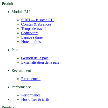
Produit
Module RH
SIRH — le socle RH
Congés & absences
Temps de travail
Coffre-fort
Espace salarié
Note de frais
Paie
Gestion de la paie
Externalisation de la paie
Recrutement
Recrutement
Performance
Performance
Nos offres & tarifs
Services