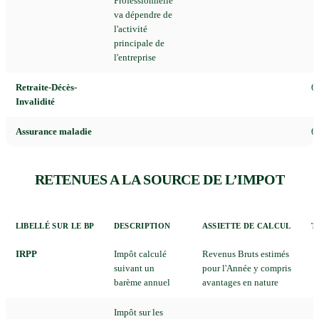
Professionnelle
va dépendre de
l'activité
principale de
l'entreprise
Retraite-Décès-
6
Invalidité
Assurance maladie
6
RETENUES A LA SOURCE DE L’IMPOT
LIBELLÉ SUR LE BP
DESCRIPTION
ASSIETTE DE CALCUL
T
IRPP
Impôt calculé
Revenus Bruts estimés
suivant un
pour l'Année y compris
barème annuel
avantages en nature
Impôt sur les