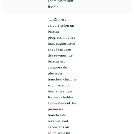
l'administration
fiscale.
"L'IRPP est
calculé selon un
barème
progressif, où les
taux augmentent
avec le niveau
des revenus. Le
barème est
composé de
plusieurs
tranches, chacune
soumise à un
taux spécifique :
Revenus faibles :
Généralement, les
premières
tranches de
revenus sont
exonérées ou
soumises à un