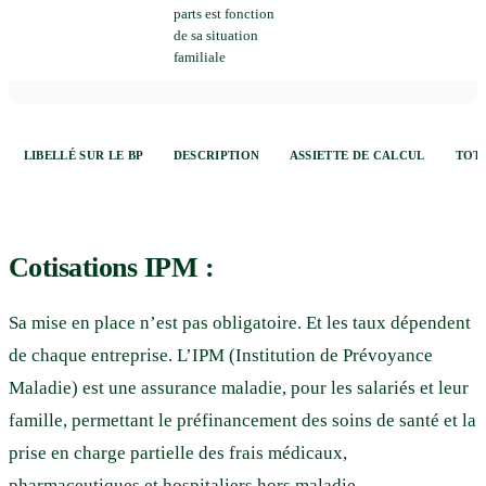
parts est fonction
de sa situation
familiale
LIBELLÉ SUR LE BP
DESCRIPTION
ASSIETTE DE CALCUL
TOT
Cotisations IPM :
Sa mise en place n’est pas obligatoire. Et les taux dépendent
de chaque entreprise. L’IPM (Institution de Prévoyance
Maladie) est une assurance maladie, pour les salariés et leur
famille, permettant le préfinancement des soins de santé et la
prise en charge partielle des frais médicaux,
pharmaceutiques et hospitaliers hors maladie