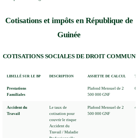
Cotisations et impôts en République de
Guinée
COTISATIONS SOCIALES DE DROIT COMMUN
LIBELLÉ SUR LE BP
DESCRIPTION
ASSIETTE DE CALCUL
T
Prestations
Plafond Mensuel de 2
6
Familiales
500 000 GNF
Accident du
Le taux de
Plafond Mensuel de 2
4
Travail
cotisation pour
500 000 GNF
couvrir le risque
Accident du
Travail / Maladie