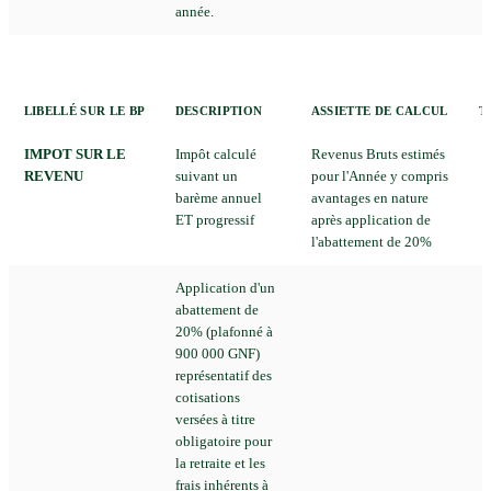
année.
LIBELLÉ SUR LE BP
DESCRIPTION
ASSIETTE DE CALCUL
T
IMPOT SUR LE
Impôt calculé
Revenus Bruts estimés
REVENU
suivant un
pour l'Année y compris
barème annuel
avantages en nature
ET progressif
après application de
l'abattement de 20%
Application d'un
abattement de
20% (plafonné à
900 000 GNF)
représentatif des
cotisations
versées à titre
obligatoire pour
la retraite et les
frais inhérents à