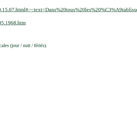
6.010.15.07.html#:~:text=Dans%20tous%20les%20%C3%A9tabli
.05.1968.htm
es (jour / nuit / fériés).